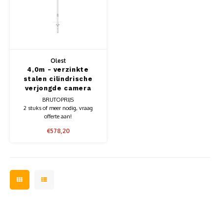
Opzetstukken-uithouders
Muursteunen-wand uithouders
Aluminium rechte WIFI mast met kantelbare voetplaat
Olest
4,0m - verzinkte
stalen cilindrische
verjongde camera
mast, lengte 4,0m,
BRUTOPRIJS
topmaat 76mm
2 stuks of meer nodig, vraag
offerte aan!
€578,20