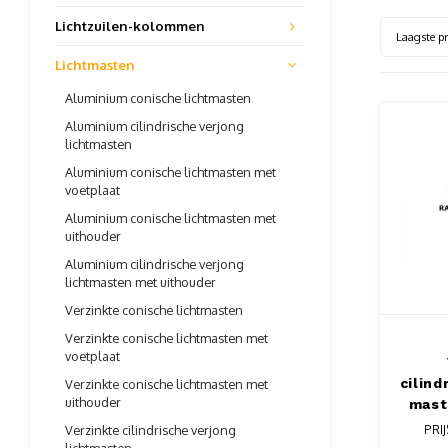
Lichtzuilen-kolommen
Laagste pr
Lichtmasten
Aluminium conische lichtmasten
Aluminium cilindrische verjong
lichtmasten
Aluminium conische lichtmasten met
voetplaat
Aluminium conische lichtmasten met
uithouder
Aluminium cilindrische verjong
lichtmasten met uithouder
Verzinkte conische lichtmasten
Verzinkte conische lichtmasten met
voetplaat
cilind
Verzinkte conische lichtmasten met
uithouder
mast
li
Verzinkte cilindrische verjong
PRI
v