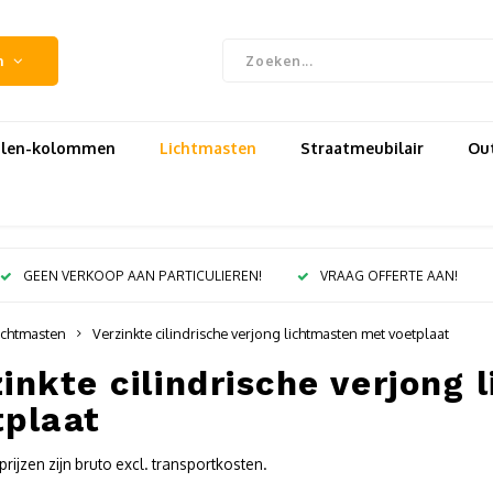
n
uilen-kolommen
Lichtmasten
Straatmeubilair
Out
GEEN VERKOOP AAN PARTICULIEREN!
VRAAG OFFERTE AAN!
ichtmasten
Verzinkte cilindrische verjong lichtmasten met voetplaat
inkte cilindrische verjong
tplaat
rijzen zijn bruto excl. transportkosten.