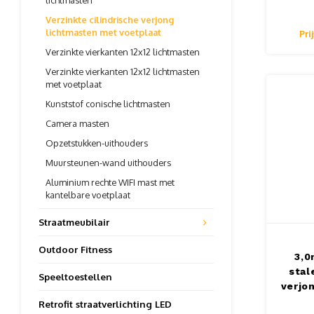
lichtmasten
stand
Verzinkte cilindrische verjong
l
lichtmasten met voetplaat
Pri
Verzinkte vierkanten 12x12 lichtmasten
Verzinkte vierkanten 12x12 lichtmasten
met voetplaat
Kunststof conische lichtmasten
Camera masten
Opzetstukken-uithouders
Muursteunen-wand uithouders
Aluminium rechte WIFI mast met
kantelbare voetplaat
Straatmeubilair
Outdoor Fitness
3,0
stal
Speeltoestellen
verjo
lic
Retrofit straatverlichting LED