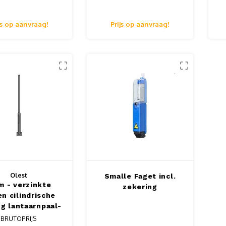
aard RAL kleur,
met voetplaat
engte 3-12m
js op aanvraag!
Prijs op aanvraag!
Olest
Smalle Faget incl.
m - verzinkte
zekering
en cilindrische
ng lantaarnpaal-
htmast, lengte
BRUTOPRIJS