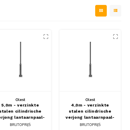
Olest
Olest
5,0m - verzinkte
4,0m - verzinkte
stalen cilindrische
stalen cilindrische
erjong lantaarnpaal-
verjong lantaarnpaal-
lichtmast, lengte
lichtmast, lengte
BRUTOPRIJS
BRUTOPRIJS
,0m, topmaat 60mm
4,0m, topmaat 60mm