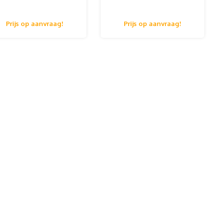
met voetplaat
met voetplaat
Prijs op aanvraag!
Prijs op aanvraag!