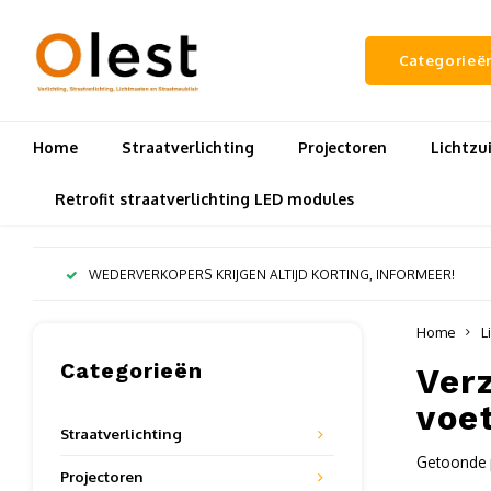
Categorieë
Home
Straatverlichting
Projectoren
Lichtz
Retrofit straatverlichting LED modules
WEDERVERKOPERS KRIJGEN ALTIJD KORTING, INFORMEER!
Home
L
Categorieën
Verz
voe
Straatverlichting
Getoonde p
Projectoren