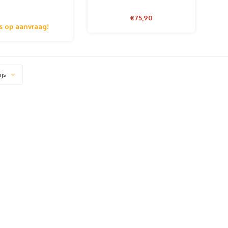
, topmaat 60mm
t voetplaat
€75,90
js op aanvraag!
ijs