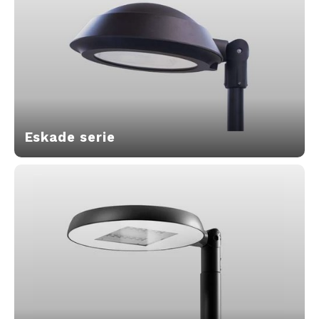
Muursteunen-wand uithouders
Aluminium rechte WIFI mast met kantelbare voetplaat
Eskade serie