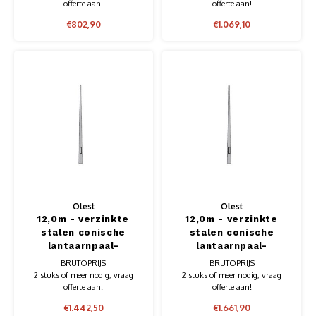
offerte aan!
offerte aan!
€802,90
€1.069,10
Olest
Olest
12,0m - verzinkte
12,0m - verzinkte
stalen conische
stalen conische
lantaarnpaal-
lantaarnpaal-
lichtmast, lengte
lichtmast, lengte
BRUTOPRIJS
BRUTOPRIJS
12,0m, topmaat 76mm
12,0m, topmaat
2 stuks of meer nodig, vraag
2 stuks of meer nodig, vraag
76mm, wanddikte 4m,
offerte aan!
offerte aan!
sterkere/zwaardere
€1.442,50
€1.661,90
uitvoering