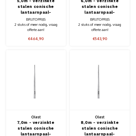
5,0m - verzinkte
6,0m - verzinkte
stalen conische
stalen conische
lantaarnpaal-
lantaarnpaal-
lichtmast, lengte
lichtmast, lengte
BRUTOPRIJS
BRUTOPRIJS
5,0m, topmaat 60mm
6,0m, topmaat 60mm
2 stuks of meer nodig, vraag
2 stuks of meer nodig, vraag
offerte aan!
offerte aan!
€464,90
€543,90
Olest
Olest
7,0m - verzinkte
8,0m - verzinkte
stalen conische
stalen conische
lantaarnpaal-
lantaarnpaal-