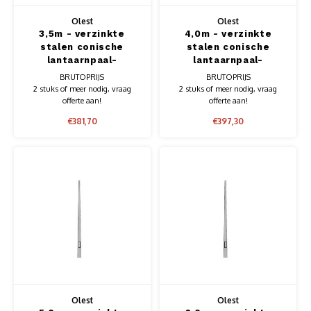
Olest
Olest
3,5m - verzinkte
4,0m - verzinkte
stalen conische
stalen conische
lantaarnpaal-
lantaarnpaal-
lichtmast, lengte
lichtmast, lengte
BRUTOPRIJS
BRUTOPRIJS
3,5m, topmaat 60mm
4,0m, topmaat 60mm
2 stuks of meer nodig, vraag
2 stuks of meer nodig, vraag
offerte aan!
offerte aan!
€381,70
€397,30
Olest
Olest