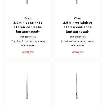
Opzetstukken-uithouders
Muursteunen-wand uithouders
Olest
Olest
3,0m - verzinkte
2,5m - verzinkte
Aluminium rechte WIFI mast met kantelbare voetplaat
stalen conische
stalen conische
lantaarnpaal-
lantaarnpaal-
lichtmast, lengte
lichtmast, lengte
BRUTOPRIJS
BRUTOPRIJS
3,0m, topmaat 60mm
2,5m, topmaat 60mm
2 stuks of meer nodig, vraag
2 stuks of meer nodig, vraag
offerte aan!
offerte aan!
€308,90
€354,60