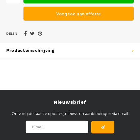
Muursteunen-wand uithouders
Voeg toe aan offerte
Aluminium rechte WIFI mast met kantelbare voetplaat
DELEN:
Productomschrijving
Nieuwsbrief
Ontvang de laatste updates, nieuws en aanbiedingen via email