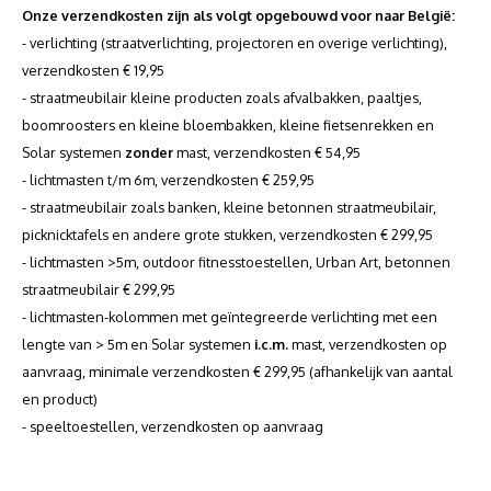
Onze verzendkosten zijn als volgt opgebouwd voor naar België:
Muursteunen-wand uithouders
- verlichting (straatverlichting, projectoren en overige verlichting),
verzendkosten € 19,95
Aluminium rechte WIFI mast met kantelbare voetplaat
- straatmeubilair kleine producten zoals afvalbakken, paaltjes,
boomroosters en kleine bloembakken, kleine fietsenrekken en
Solar systemen
zonder
mast, verzendkosten € 54,95
- lichtmasten t/m 6m, verzendkosten € 259,95
- straatmeubilair zoals banken, kleine betonnen straatmeubilair,
picknicktafels en andere grote stukken, verzendkosten € 299,95
- lichtmasten >5m, outdoor fitnesstoestellen, Urban Art, betonnen
straatmeubilair € 299,95
- lichtmasten-kolommen met geïntegreerde verlichting met een
lengte van > 5m en Solar systemen
i.c.m.
mast, verzendkosten op
aanvraag, minimale verzendkosten € 299,95 (afhankelijk van aantal
en product)
- speeltoestellen, verzendkosten op aanvraag