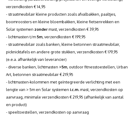
Gamma P - W serie
Geleidehekken
Gamma
verzendkosten € 14,95
Verzinkte conische lichtmasten met voetplaat
- straatmeubilair kleine producten zoals afvalbakken, paaltjes,
Storway serie
Sportuitrusting
Innova
boomroosters en kleine bloembakken, kleine fietsenrekken en
Verzinkte conische lichtmasten met uithouder
Solar systemen
zonder
mast, verzendkosten € 39,95
Peliway serie
Slim s
- lichtmasten t/m
5m
, verzendkosten € 199,95
Verzinkte cilindrische verjong lichtmasten
- straatmeubilair zoals banken, kleine betonnen straatmeubilair,
Pegaway serie
Siena 
picknicktafels en andere grote stukken, verzendkosten € 179,95
Verzinkte cilindrische verjong lichtmasten met voetplaat
(e.e.a. afhankelijk van leverancier)
Sitara serie
Trafal
- diverse banken, lichtmasten
>5m
, outdoor fitnesstoestellen, Urban
Verzinkte vierkanten 12x12 lichtmasten
Art, betonnen straatmeubilair € 219,95
- lichtmasten-kolommen met geïntegreerde verlichting met een
Verzinkte vierkanten 12x12 lichtmasten met voetplaat
lengte van > 5m en Solar systemen
i.c.m.
mast, verzendkosten op
aanvraag, minimale verzendkosten € 219,95 (afhankelijk van aantal
Kunststof conische lichtmasten
en product)
- speeltoestellen, verzendkosten op aanvraag
Camera masten
Opzetstukken-uithouders