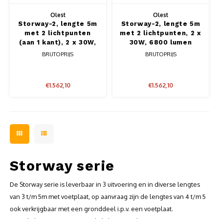
Olest
Olest
Storway-2, lengte 5m
Storway-2, lengte 5m
met 2 lichtpunten
met 2 lichtpunten, 2 x
(aan 1 kant), 2 x 30W,
30W, 6800 lumen
6800 lumen
BRUTOPRIJS
BRUTOPRIJS
€1.562,10
€1.562,10
Storway serie
De Storway serie is leverbaar in 3 uitvoering en in diverse lengtes
van 3 t/m 5m met voetplaat, op aanvraag zijn de lengtes van 4 t/m 5
ook verkrijgbaar met een gronddeel i.p.v. een voetplaat.