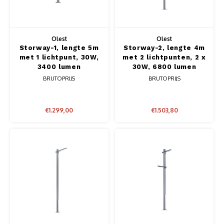
Muursteunen-wand uithouders
Aluminium rechte WIFI mast met kantelbare voetplaat
Olest
Olest
Storway-1, lengte 5m
Storway-2, lengte 4m
met 1 lichtpunt, 30W,
met 2 lichtpunten, 2 x
3400 lumen
30W, 6800 lumen
BRUTOPRIJS
BRUTOPRIJS
€1.299,00
€1.503,80