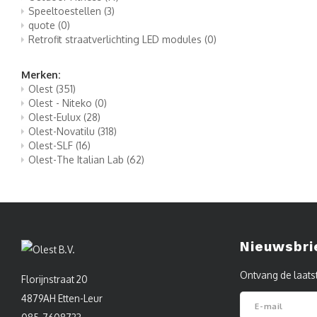
Speeltoestellen
(3)
quote
(0)
Retrofit straatverlichting LED modules
(0)
Merken:
Olest
(351)
Olest - Niteko
(0)
Olest-Eulux
(28)
Olest-Novatilu
(318)
Olest-SLF
(16)
Olest-The Italian Lab
(62)
Nieuwsbri
Ontvang de laats
Florijnstraat 20
4879AH Etten-Leur