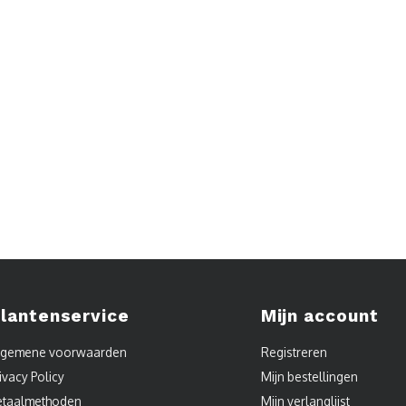
lantenservice
Mijn account
lgemene voorwaarden
Registreren
ivacy Policy
Mijn bestellingen
etaalmethoden
Mijn verlanglijst