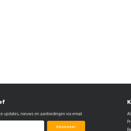
ef
K
te updates, nieuws en aanbiedingen via email
A
Pr
Abonneer
B