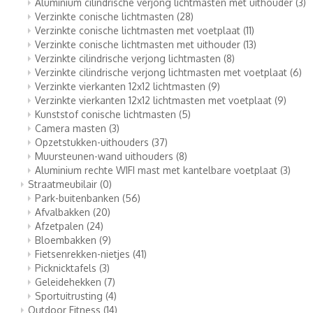
Aluminium cilindrische verjong lichtmasten met uithouder
(3)
Verzinkte conische lichtmasten
(28)
Verzinkte conische lichtmasten met voetplaat
(11)
Verzinkte conische lichtmasten met uithouder
(13)
Verzinkte cilindrische verjong lichtmasten
(8)
Verzinkte cilindrische verjong lichtmasten met voetplaat
(6)
Verzinkte vierkanten 12x12 lichtmasten
(9)
Verzinkte vierkanten 12x12 lichtmasten met voetplaat
(9)
Kunststof conische lichtmasten
(5)
Camera masten
(3)
Opzetstukken-uithouders
(37)
Muursteunen-wand uithouders
(8)
Aluminium rechte WIFI mast met kantelbare voetplaat
(3)
Straatmeubilair
(0)
Park-buitenbanken
(56)
Afvalbakken
(20)
Afzetpalen
(24)
Bloembakken
(9)
Fietsenrekken-nietjes
(41)
Picknicktafels
(3)
Geleidehekken
(7)
Sportuitrusting
(4)
Outdoor Fitness
(14)