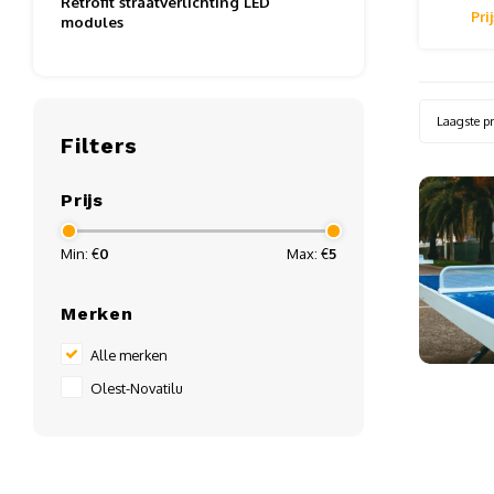
Retrofit straatverlichting LED
offert
Pri
modules
krij
Laagste pr
Filters
Prijs
Min: €
0
Max: €
5
Merken
Alle merken
Olest-Novatilu