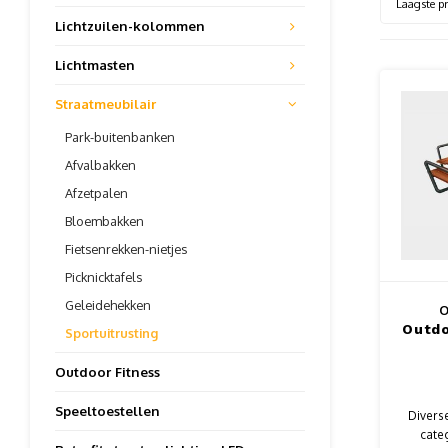
Laagste pr
Lichtzuilen-kolommen
Lichtmasten
Straatmeubilair
Park-buitenbanken
Afvalbakken
Afzetpalen
Bloembakken
Fietsenrekken-nietjes
Picknicktafels
Geleidehekken
O
Outdo
Sportuitrusting
Outdoor Fitness
Speeltoestellen
Divers
cate