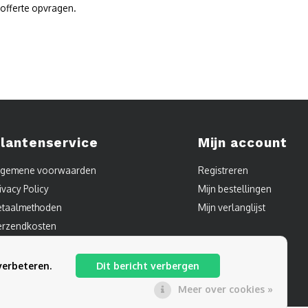
 offerte opvragen.
lantenservice
Mijn account
lgemene voorwaarden
Registreren
ivacy Policy
Mijn bestellingen
etaalmethoden
Mijn verlanglijst
erzendkosten
ontact
itemap
verbeteren.
Dit bericht verbergen
Meer over cookies »