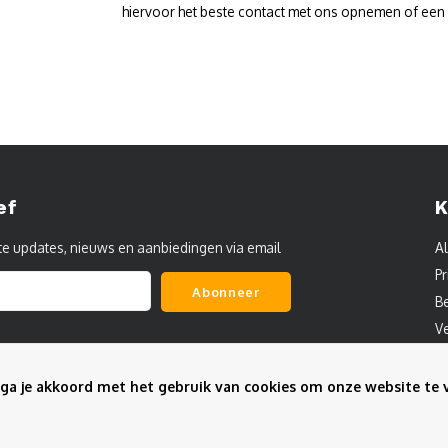
hiervoor het beste contact met ons opnemen of een
ef
K
te updates, nieuws en aanbiedingen via email
A
Pr
Abonneer
B
V
C
S
ga je akkoord met het gebruik van cookies om onze website te 