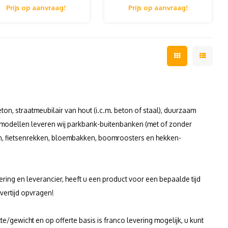
fferte aan! Wederverkoper
offerte aan! Wederverkoper
Prijs op aanvraag!
Prijs op aanvraag!
krijgen altijd korting!
krijgen altijd korting!
eton, straatmeubilair van hout (i.c.m. beton of staal), duurzaam
a modellen leveren wij parkbank-buitenbanken (met of zonder
en, fietsenrekken, bloembakken, boomroosters en hekken-
voering en leverancier, heeft u een product voor een bepaalde tijd
evertijd opvragen!
gewicht en op offerte basis is franco levering mogelijk, u kunt