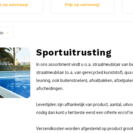
e aan! Wederverkoper
offerte aan! Wederverkoper
o
js op aanvraag!
Prijs op aanvraag!
gen altijd korting!
krijgen altijd korting!
ijs
Sportuitrusting
In ons assortiment vindt u o.a. straatmeubilair van b
straatmeubilair (o.a. van gerecycled kunststof), qu
leuning, ook buitenstoelen), afvalbakken, afzetpal
afscheidingen.
Levertijden zijn afhankelijk van product, aantal, uit
nodig dan kunt u het beste eerst een offerte en/of l
Verzendkosten worden afgestemd op product grootte/