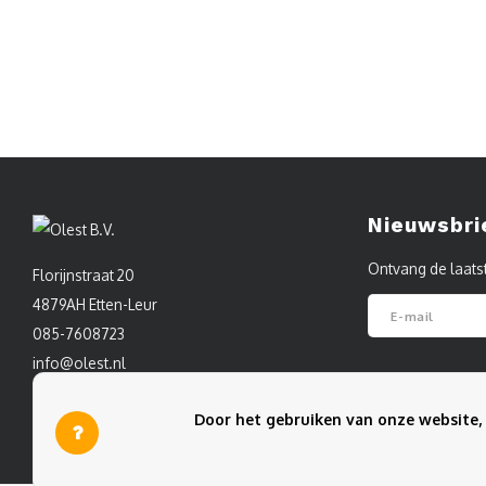
Nieuwsbri
Ontvang de laats
Florijnstraat 20
4879AH Etten-Leur
085-7608723
info@olest.nl
Volg ons
Door het gebruiken van onze website, 