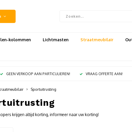
n
uilen-kolommen
Lichtmasten
Straatmeubilair
Out
GEEN VERKOOP AAN PARTICULIEREN!
VRAAG OFFERTE AAN!
traatmeubilair
Sportuitrusting
tuitrusting
pers krijgen altijd korting, informeer naar uw korting!