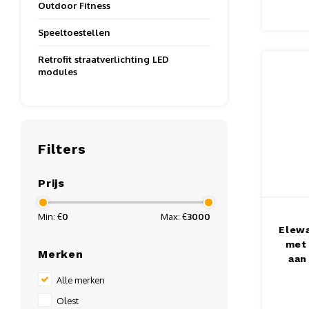
Outdoor Fitness
Speeltoestellen
Retrofit straatverlichting LED
modules
Filters
Prijs
Min: €
0
Max: €
3000
Elewa
met 
Merken
aan
30W
Alle merken
Olest