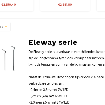
€2.350,40
€2.881,80
ijs
Eleway serie
De Eleway serie is leverbaar in verschillende uitvoe
zijn de lengtes van 4 t/m 6 ook verkrijgbaar met een 
I.v.m. de lengte en vorm van de lichtmasten komen er
Naast de 3 t/m 6m uitvoeringen zijn er ook
kleinere 
verkrijgbare lengtes zijn:
- 0,4m en 0,8m, met 9W LED
- 1,2m en 1,6m, met 12W LED
- 2,0m en 2,5m, met 24W LED