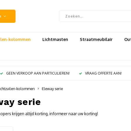
n
uilen-kolommen
Lichtmasten
Straatmeubilair
Out
GEEN VERKOOP AAN PARTICULIEREN!
VRAAG OFFERTE AAN!
ichtzuilen-kolommen
Eleway serie
way serie
pers krijgen altijd korting, informeer naar uw korting!