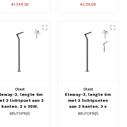
€1.749,30
€2.211,00
Olest
Olest
leway-2, lengte 6m
Eleway-3, lengte 6m
et 2 lichtpunt aan 2
met 3 lichtpunten
kanten, 2 x 30W,
aan 2 kanten, 3 x
6800 lumen
30W, 10200 lumen
BRUTOPRIJS
BRUTOPRIJS