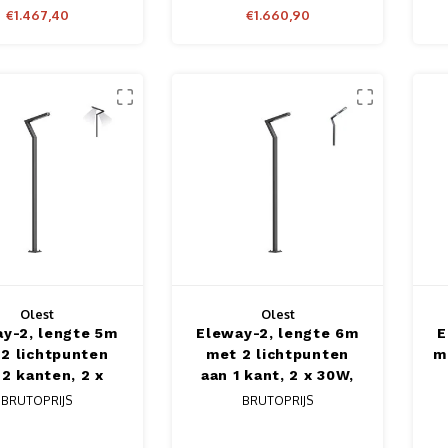
€1.467,40
€1.660,90
Olest
Olest
y-2, lengte 5m
Eleway-2, lengte 6m
E
2 lichtpunten
met 2 lichtpunten
m
 2 kanten, 2 x
aan 1 kant, 2 x 30W,
, 6800 lumen
6800 lumen
BRUTOPRIJS
BRUTOPRIJS