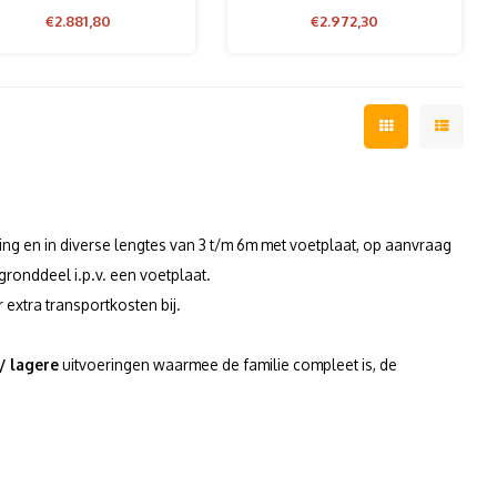
€2.881,80
€2.972,30
ring en in diverse lengtes van 3 t/m 6m met voetplaat, op aanvraag
gronddeel i.p.v. een voetplaat.
 extra transportkosten bij.
/ lagere
uitvoeringen waarmee de familie compleet is, de