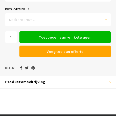
Muursteunen-wand uithouders
KIES OPTIEK:
*
Aluminium rechte WIFI mast met kantelbare voetplaat
Maak een keuze...
Toevoegen aan winkelwagen
Voeg toe aan offerte
DELEN:
Productomschrijving