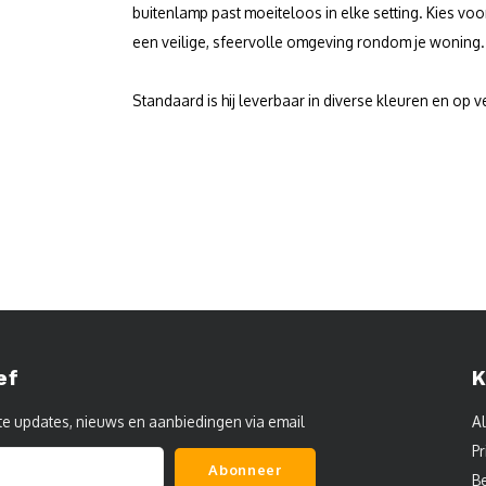
buitenlamp past moeiteloos in elke setting. Kies voo
een veilige, sfeervolle omgeving rondom je woning.
Standaard is hij leverbaar in diverse kleuren en op
ef
K
te updates, nieuws en aanbiedingen via email
A
Pr
Abonneer
B