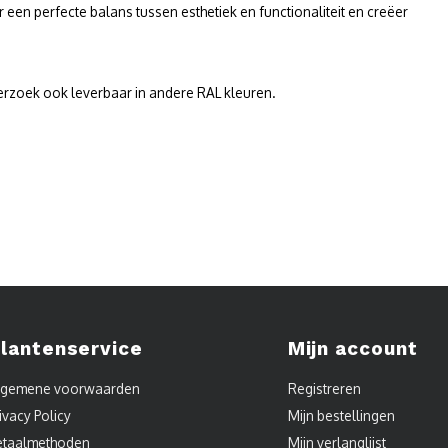
r een perfecte balans tussen esthetiek en functionaliteit en creëer
 verzoek ook leverbaar in andere RAL kleuren.
lantenservice
Mijn account
lgemene voorwaarden
Registreren
ivacy Policy
Mijn bestellingen
etaalmethoden
Mijn verlanglijst