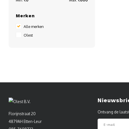
Min: €
0
Max: €
600
Merken
Alle merken
Olest
Nieuwsbri
Ontvang de laats
Florijnstraat 20
4879AH Etten-Leur