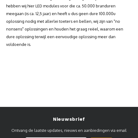
hebben wij hier LED modules voor die ca. 50.000 branduren
Muursteunen-wand uithouders
meegaan (is ca. 12,5 jaar) en heeft u dus geen dure 100.000u
oplossing nodig met allerlei toeters en bellen, wij zijn van "no
Aluminium rechte WIFI mast met kantelbare voetplaat
nonsens" oplossingen en houden het graag reëel, waarom een
dure oplossing terwijl een eenvoudige oplossing meer dan
voldoende is.
Nieuwsbrief
Ontvang de laatste updates, nieuws en aanbiedingen via email