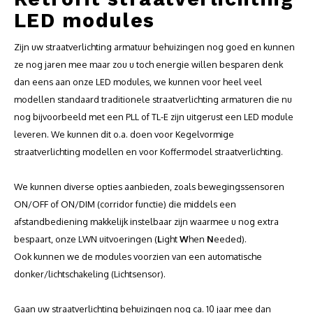
Gamma P - W serie
Geleidehekken
Gamma
LED modules
Verzinkte conische lichtmasten met voetplaat
Storway serie
Sportuitrusting
Innova
Zijn uw straatverlichting armatuur behuizingen nog goed en kunnen
Verzinkte conische lichtmasten met uithouder
ze nog jaren mee maar zou u toch energie willen besparen denk
Peliway serie
Slim s
dan eens aan onze LED modules, we kunnen voor heel veel
Verzinkte cilindrische verjong lichtmasten
modellen standaard traditionele straatverlichting armaturen die nu
Pegaway serie
Siena 
nog bijvoorbeeld met een PLL of TL-E zijn uitgerust een LED module
Verzinkte cilindrische verjong lichtmasten met voetplaat
leveren. We kunnen dit o.a. doen voor Kegelvormige
Sitara serie
Trafal
straatverlichting modellen en voor Koffermodel straatverlichting.
Verzinkte vierkanten 12x12 lichtmasten
We kunnen diverse opties aanbieden, zoals bewegingssensoren
Verzinkte vierkanten 12x12 lichtmasten met voetplaat
ON/OFF of ON/DIM (corridor functie) die middels een
afstandbediening makkelijk instelbaar zijn waarmee u nog extra
Kunststof conische lichtmasten
bespaart, onze LWN uitvoeringen (
L
ight
W
hen
N
eeded).
Ook kunnen we de modules voorzien van een automatische
Camera masten
donker/lichtschakeling (Lichtsensor).
Opzetstukken-uithouders
Gaan uw straatverlichting behuizingen nog ca. 10 jaar mee dan