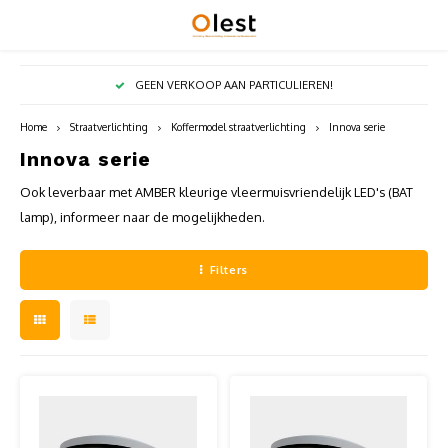
Hoofdmenu / lichtzuilen-kolommen
Hoofdmenu / straatverlichting
Hoofdmenu / straatmeubilair
Hoofdmenu / lichtmasten
Hoofdmenu / projectoren
Hoofdmenu / 
Hoofdmenu / 
EER!
GEEN VERKOOP AAN PARTICULIEREN!
Lichtzuilen-kolommen
Straatverlichting
Straatmeubilair
Lichtmasten
Projectoren
Home
Straatverlichting
Koffermodel straatverlichting
Innova serie
Innova serie
Apolo projector serie
Tomsk serie
Aluminium conische lichtmasten
Park-buitenbanken
Milan 
Berna 
Berna 
Koffermodel straatverlichting
Ook leverbaar met AMBER kleurige vleermuisvriendelijk LED's (BAT
Milan projector serie
Tomsk mini lantaarn serie
Aluminium cilindrische verjong lichtmasten
Afvalbakken
Gladio
Citize
lamp), informeer naar de mogelijkheden.
Eskad
Paaltop straatverlichting
Havasu projector serie
Allway serie
Aluminium conische lichtmasten met voetplaat
Afzetpalen
Eskade
Tubo 
Filters
Innova
Pendel-Overspanningsarmaturen
Della HP projector serie
Bolway serie
Aluminium conische lichtmasten met uithouder
Bloembakken
Berna 
Citta 
Planet
Straatverlichting met sensor/DIM
Boveway serie
Aluminium cilindrische verjong lichtmasten met
Fietsenrekken-nietjes
Curvo 
Innova
uithouder
Solar straatverlichting
Eleway serie
Picknicktafels
Eskade
Verzinkte conische lichtmasten
Icona 