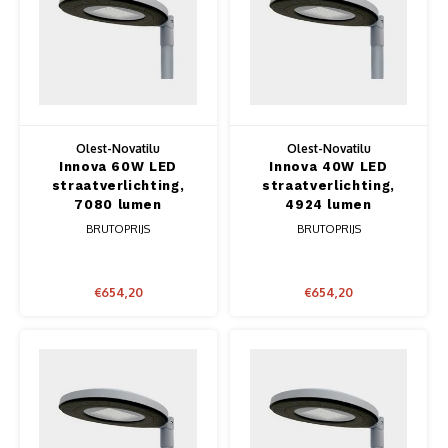
Gamma P - W serie
Geleidehekken
Gamma
Verzinkte conische lichtmasten met voetplaat
Storway serie
Sportuitrusting
Innova
Verzinkte conische lichtmasten met uithouder
Peliway serie
Slim s
Verzinkte cilindrische verjong lichtmasten
Olest-Novatilu
Olest-Novatilu
Pegaway serie
Siena 
Innova 60W LED
Innova 40W LED
Verzinkte cilindrische verjong lichtmasten met voetplaat
straatverlichting,
straatverlichting,
7080 lumen
4924 lumen
Sitara serie
Trafal
Verzinkte vierkanten 12x12 lichtmasten
BRUTOPRIJS
BRUTOPRIJS
Verzinkte vierkanten 12x12 lichtmasten met voetplaat
€654,20
€654,20
Kunststof conische lichtmasten
Camera masten
Opzetstukken-uithouders