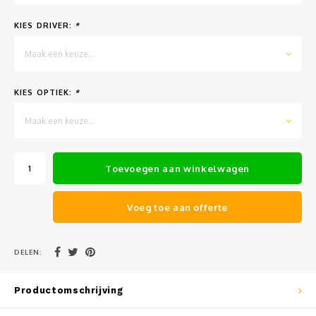
Muursteunen-wand uithouders
KIES DRIVER:
*
Aluminium rechte WIFI mast met kantelbare voetplaat
Maak een keuze...
KIES OPTIEK:
*
Maak een keuze...
Toevoegen aan winkelwagen
Voeg toe aan offerte
DELEN:
Productomschrijving