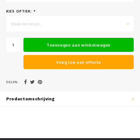
Muursteunen-wand uithouders
KIES OPTIEK:
*
Aluminium rechte WIFI mast met kantelbare voetplaat
Maak een keuze...
Toevoegen aan winkelwagen
Voeg toe aan offerte
DELEN:
Productomschrijving