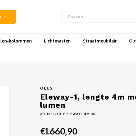
n
uilen-kolommen
Lichtmasten
Straatmeubilair
Out
OLEST
Eleway-1, lengte 4m me
lumen
ARTIKELCODE
ELEWAY1.4M.30
€1.660,90