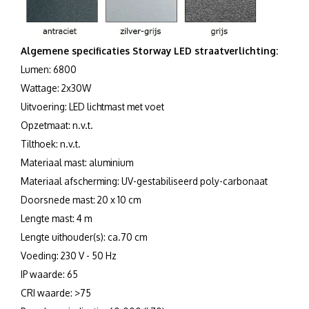
Algemene specificaties Storway LED straatverlichting:
Lumen: 6800
Wattage: 2x30W
Uitvoering: LED lichtmast met voet
Opzetmaat: n.v.t.
Tilthoek: n.v.t.
Materiaal mast: aluminium
Materiaal afscherming: UV-gestabiliseerd poly-carbonaat
Doorsnede mast: 20 x 10 cm
Lengte mast: 4 m
Lengte uithouder(s): ca.70 cm
Voeding: 230 V - 50 Hz
IP waarde: 65
CRI waarde: >75