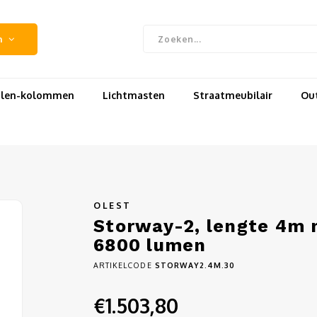
n
uilen-kolommen
Lichtmasten
Straatmeubilair
Out
OLEST
Storway-2, lengte 4m m
6800 lumen
ARTIKELCODE
STORWAY2.4M.30
€1.503,80