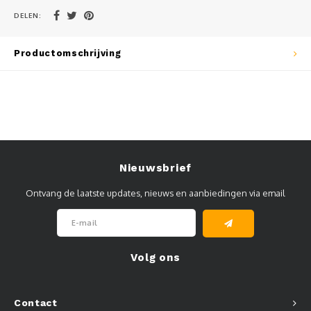
DELEN:
Muursteunen-wand uithouders
Aluminium rechte WIFI mast met kantelbare voetplaat
Productomschrijving
Nieuwsbrief
Ontvang de laatste updates, nieuws en aanbiedingen via email
Volg ons
Contact