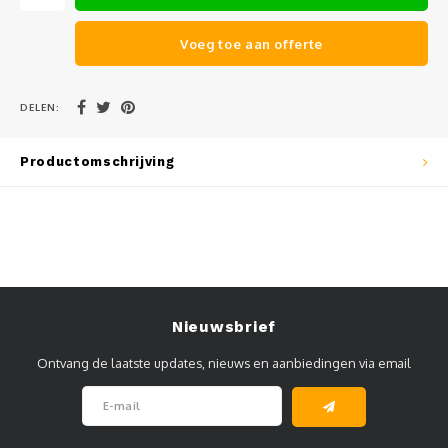
Muursteunen-wand uithouders
Voeg toe aan offerte
Aluminium rechte WIFI mast met kantelbare voetplaat
DELEN:
Productomschrijving
Nieuwsbrief
Ontvang de laatste updates, nieuws en aanbiedingen via email