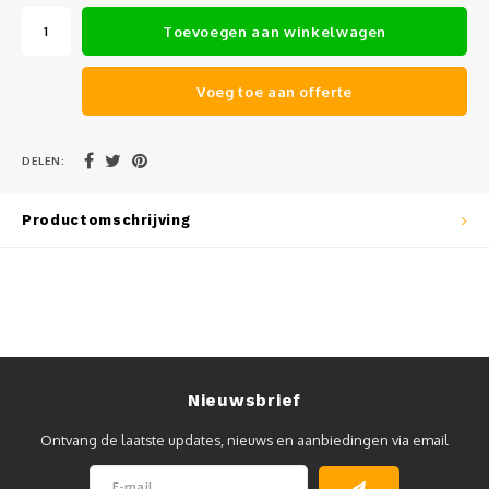
Muursteunen-wand uithouders
Toevoegen aan winkelwagen
Aluminium rechte WIFI mast met kantelbare voetplaat
Voeg toe aan offerte
DELEN:
Productomschrijving
Nieuwsbrief
Ontvang de laatste updates, nieuws en aanbiedingen via email