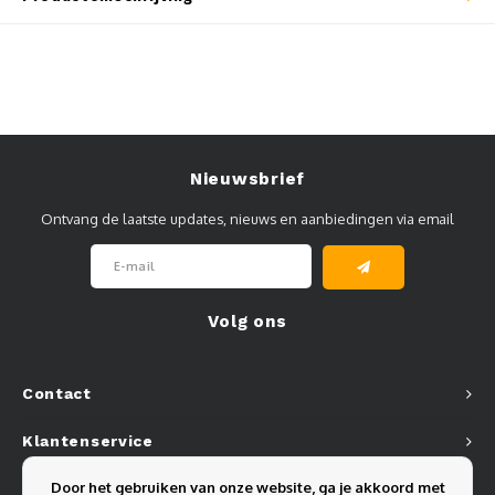
Muursteunen-wand uithouders
Aluminium rechte WIFI mast met kantelbare voetplaat
Nieuwsbrief
Ontvang de laatste updates, nieuws en aanbiedingen via email
Volg ons
Contact
Klantenservice
Door het gebruiken van onze website, ga je akkoord met
Mijn account