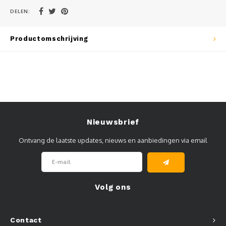
DELEN:
Muursteunen-wand uithouders
Aluminium rechte WIFI mast met kantelbare voetplaat
Productomschrijving
Nieuwsbrief
Ontvang de laatste updates, nieuws en aanbiedingen via email
Volg ons
Contact