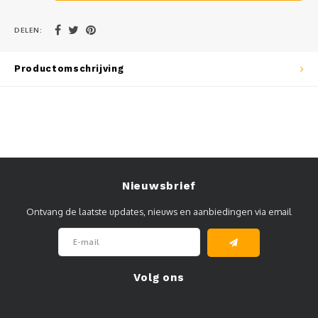
Muursteunen-wand uithouders
DELEN:
Aluminium rechte WIFI mast met kantelbare voetplaat
Productomschrijving
Nieuwsbrief
Ontvang de laatste updates, nieuws en aanbiedingen via email
Volg ons