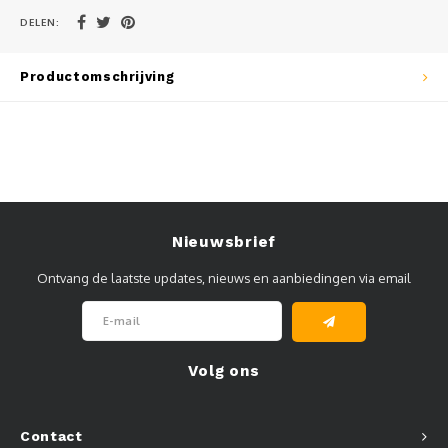
DELEN:
Muursteunen-wand uithouders
Aluminium rechte WIFI mast met kantelbare voetplaat
Productomschrijving
Nieuwsbrief
Ontvang de laatste updates, nieuws en aanbiedingen via email
Volg ons
Contact