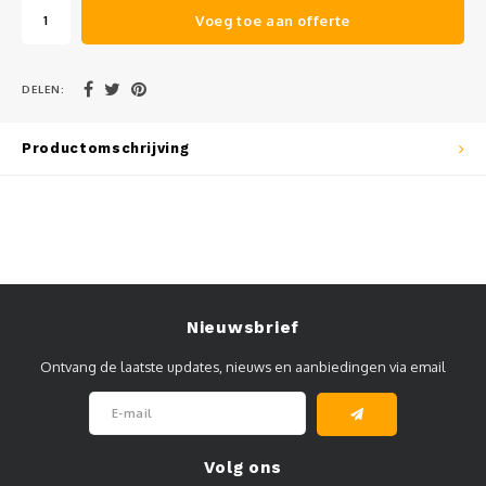
Voeg toe aan offerte
Muursteunen-wand uithouders
Aluminium rechte WIFI mast met kantelbare voetplaat
DELEN:
Productomschrijving
Nieuwsbrief
Ontvang de laatste updates, nieuws en aanbiedingen via email
Volg ons