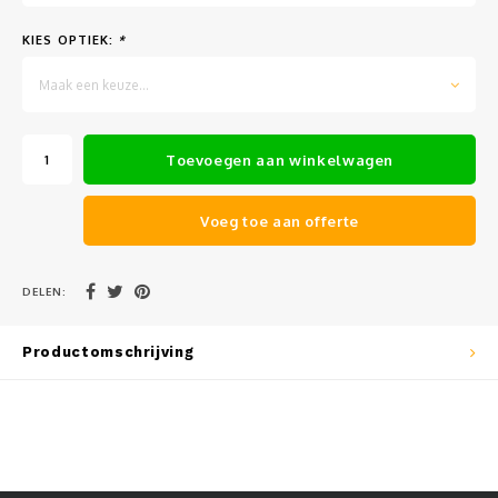
Muursteunen-wand uithouders
KIES OPTIEK:
*
Aluminium rechte WIFI mast met kantelbare voetplaat
Maak een keuze...
Toevoegen aan winkelwagen
Voeg toe aan offerte
DELEN:
Productomschrijving