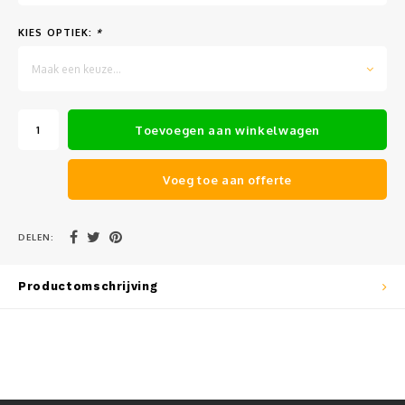
Muursteunen-wand uithouders
KIES OPTIEK:
*
Aluminium rechte WIFI mast met kantelbare voetplaat
Maak een keuze...
Toevoegen aan winkelwagen
Voeg toe aan offerte
DELEN:
Productomschrijving