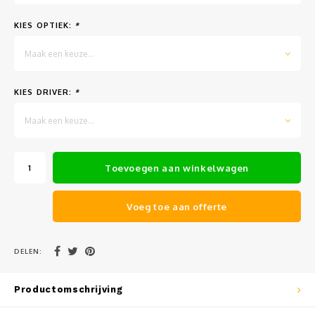
Muursteunen-wand uithouders
KIES OPTIEK:
*
Aluminium rechte WIFI mast met kantelbare voetplaat
Maak een keuze...
KIES DRIVER:
*
Maak een keuze...
Toevoegen aan winkelwagen
Voeg toe aan offerte
DELEN:
Productomschrijving