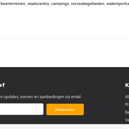
rkeerterreinen, stadscentra, campings, recreatiegebieden, watersportc
ef
K
te updates, nieuws en aanbiedingen via email
A
Pr
Abonneer
B
V
C