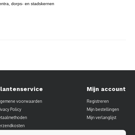
entra, dorps- en stadskernen
lantenservice
Mijn account
lgemene voorwaarden
Registreren
ivacy Policy
Mijn bestellingen
etaalmethoden
Mijn verlanglijst
erzendkosten
ontact