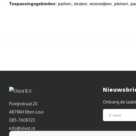
Toepassingsgebieden:
parken, straten, woonwijken, pleinen, pa
Nieuwsbri
Ontvang de laats
Florijnstraat 20
4879AH Etten-Leur
085-7608723
info@olest.nl