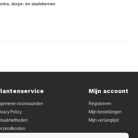
entra, dorps- en stadskernen
lantenservice
Mijn account
lgemene voorwaarden
Registreren
ivacy Policy
Mijn bestellingen
etaalmethoden
Mijn verlanglijst
erzendkosten
ontact