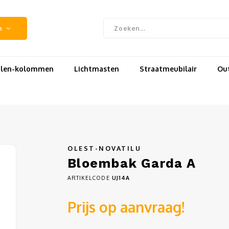
n
uilen-kolommen
Lichtmasten
Straatmeubilair
Out
OLEST-NOVATILU
Bloembak Garda A
ARTIKELCODE
UJ14A
Prijs op aanvraag!