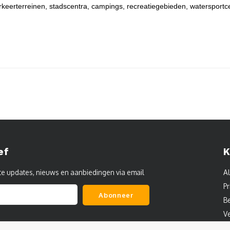
rkeerterreinen, stadscentra, campings, recreatiegebieden, watersportc
ef
K
te updates, nieuws en aanbiedingen via email
A
Pr
Abonneer
B
V
C