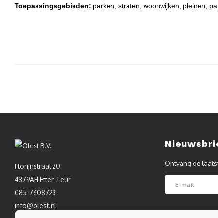
Toepassingsgebieden:
parken, straten, woonwijken, pleinen, pa
Nieuwsbri
Ontvang de laats
Florijnstraat 20
4879AH Etten-Leur
085-7608723
info@olest.nl