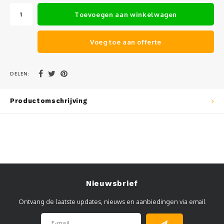
Muursteunen-wand uithouders
Toevoegen aan winkelwagen
Aluminium rechte WIFI mast met kantelbare voetplaat
Voeg toe aan offerte
DELEN:
Productomschrijving
Nieuwsbrief
Ontvang de laatste updates, nieuws en aanbiedingen via email