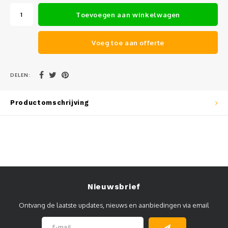
Muursteunen-wand uithouders
Toevoegen aan winkelwagen
Aluminium rechte WIFI mast met kantelbare voetplaat
Voeg toe aan offerte
DELEN:
Productomschrijving
Nieuwsbrief
Ontvang de laatste updates, nieuws en aanbiedingen via email