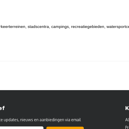
rkeerterreinen, stadscentra, campings, recreatiegebieden, watersportc
ef
K
te updates, nieuws en aanbiedingen via email
A
Pr