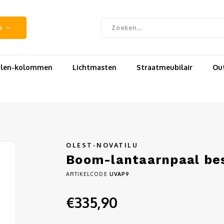
n
uilen-kolommen
Lichtmasten
Straatmeubilair
Out
OLEST-NOVATILU
Boom-lantaarnpaal be
ARTIKELCODE
UVAP9
€335,90