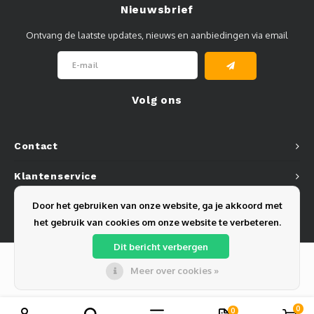
Nieuwsbrief
Ontvang de laatste updates, nieuws en aanbiedingen via email
Volg ons
Contact
Klantenservice
Door het gebruiken van onze website, ga je akkoord met
Mijn account
het gebruik van cookies om onze website te verbeteren.
Dit bericht verbergen
Meer over cookies »
© Copyright 2026 Olest B.V. - Powered by
Lightspeed
- Theme by
Shopmonkey
0
0
Vergelijk producten
0