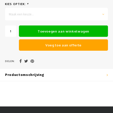
KIES OPTIEK:
*
Muursteunen-wand uithouders
Maak een keuze...
Aluminium rechte WIFI mast met kantelbare voetplaat
Toevoegen aan winkelwagen
Voeg toe aan offerte
DELEN:
Productomschrijving