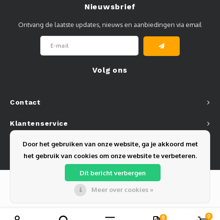
Nieuwsbrief
Ontvang de laatste updates, nieuws en aanbiedingen via email
Volg ons
Contact
Klantenservice
Door het gebruiken van onze website, ga je akkoord met
Mijn account
het gebruik van cookies om onze website te verbeteren.
Dit bericht verbergen
Meer over cookies »
© Copyright 2026 Olest B.V. - Powered by
Lightspeed
- Theme by
Shopmonkey
0
0
Vergelijk producten
0