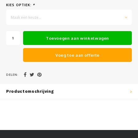
KIES OPTIEK:
*
Muursteunen-wand uithouders
Maak een keuze...
Aluminium rechte WIFI mast met kantelbare voetplaat
Toevoegen aan winkelwagen
Voeg toe aan offerte
DELEN:
Productomschrijving