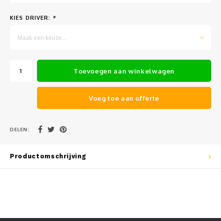
Muursteunen-wand uithouders
KIES DRIVER:
*
Aluminium rechte WIFI mast met kantelbare voetplaat
Maak een keuze...
Toevoegen aan winkelwagen
Voeg toe aan offerte
DELEN:
Productomschrijving