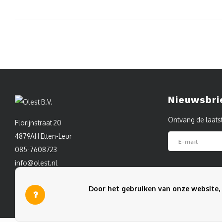
Nieuwsbri
Ontvang de laats
Florijnstraat 20
4879AH Etten-Leur
085-7608723
info@olest.nl
Volg ons
Door het gebruiken van onze website, 