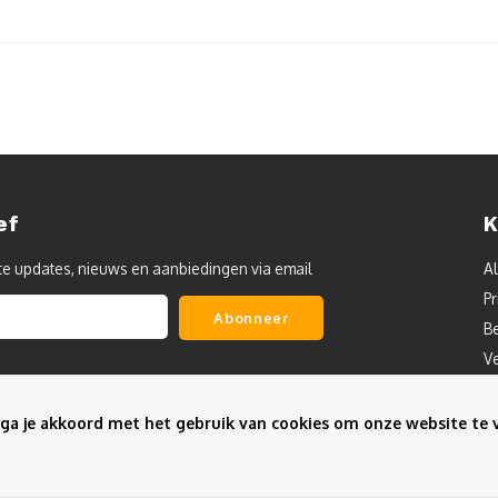
ef
K
te updates, nieuws en aanbiedingen via email
A
Pr
Abonneer
B
V
C
S
ga je akkoord met het gebruik van cookies om onze website te 