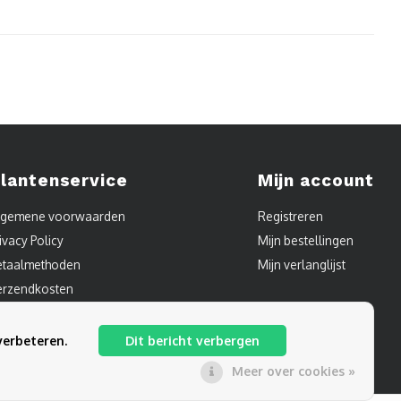
lantenservice
Mijn account
lgemene voorwaarden
Registreren
ivacy Policy
Mijn bestellingen
etaalmethoden
Mijn verlanglijst
erzendkosten
ontact
itemap
verbeteren.
Dit bericht verbergen
Meer over cookies »