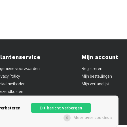
lantenservice
Mijn account
lgemene voorwaarden
Registreren
ivacy Policy
Mijn bestellingen
etaalmethoden
Mijn verlanglijst
erzendkosten
ontact
itemap
verbeteren.
Dit bericht verbergen
Meer over cookies »