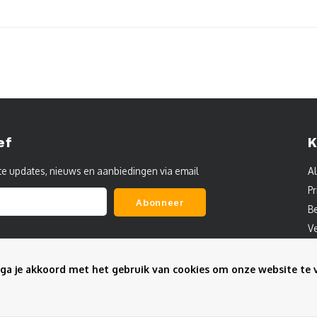
ef
K
te updates, nieuws en aanbiedingen via email
A
Pr
Abonneer
B
V
C
S
ga je akkoord met het gebruik van cookies om onze website te 