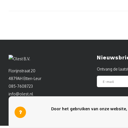
Nieuwsbri
Ontvang de laats
Florijnstraat 20
4879AH Etten-Leur
085-7608723
info@olest.nl
Volg ons
Door het gebruiken van onze website, 