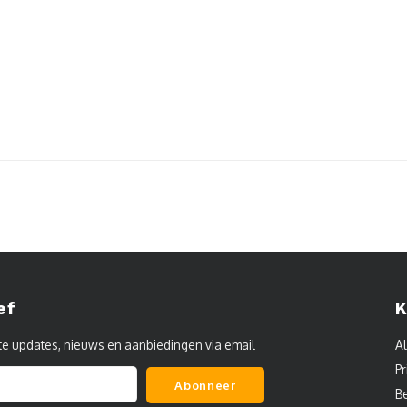
ef
K
te updates, nieuws en aanbiedingen via email
A
Pr
Abonneer
B