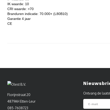
IK waarde: 10
CRI waarde: >70
Branduren indicatie: 70.000+ (L80B10)
Garantie 4 jaar
CE
Nieuwsbri
Ontvang de laats
Florijnstraat 20
4879AH Etten-Leur
085-7608723