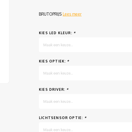
BRUTOPRIJS
Lees meer
KIES LED KLEUR:
*
Maak een keuze...
KIES OPTIEK:
*
Maak een keuze...
KIES DRIVER:
*
Maak een keuze...
LICHTSENSOR OPTIE:
*
Maak een keuze...