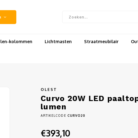
n
uilen-kolommen
Lichtmasten
Straatmeubilair
Out
OLEST
Curvo 20W LED paaltop 
lumen
ARTIKELCODE
CURVO20
€393,10