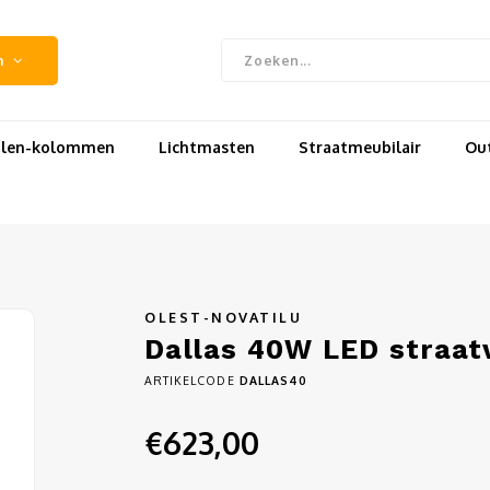
n
uilen-kolommen
Lichtmasten
Straatmeubilair
Out
OLEST-NOVATILU
Dallas 40W LED straat
ARTIKELCODE
DALLAS40
€623,00