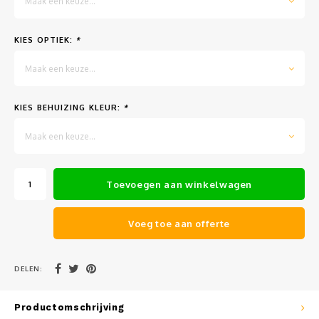
Maak een keuze...
Muursteunen-wand uithouders
KIES OPTIEK:
*
Aluminium rechte WIFI mast met kantelbare voetplaat
Maak een keuze...
KIES BEHUIZING KLEUR:
*
Maak een keuze...
Toevoegen aan winkelwagen
Voeg toe aan offerte
DELEN:
Productomschrijving