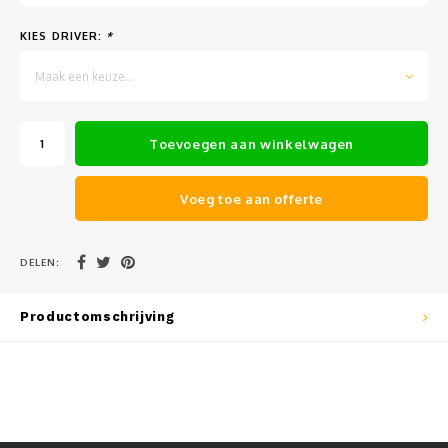
Muursteunen-wand uithouders
KIES DRIVER:
*
Aluminium rechte WIFI mast met kantelbare voetplaat
Maak een keuze...
Toevoegen aan winkelwagen
Voeg toe aan offerte
DELEN:
Productomschrijving