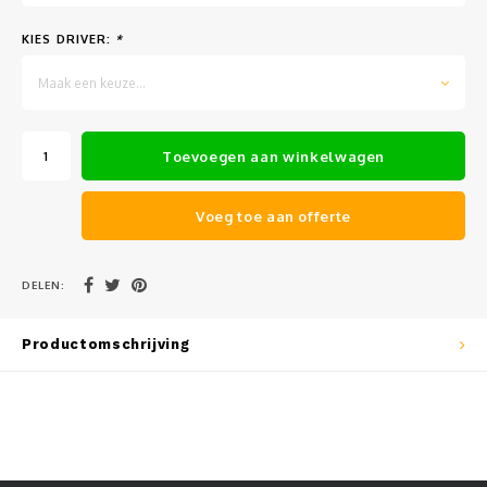
Muursteunen-wand uithouders
KIES DRIVER:
*
Aluminium rechte WIFI mast met kantelbare voetplaat
Maak een keuze...
Toevoegen aan winkelwagen
Voeg toe aan offerte
DELEN:
Productomschrijving