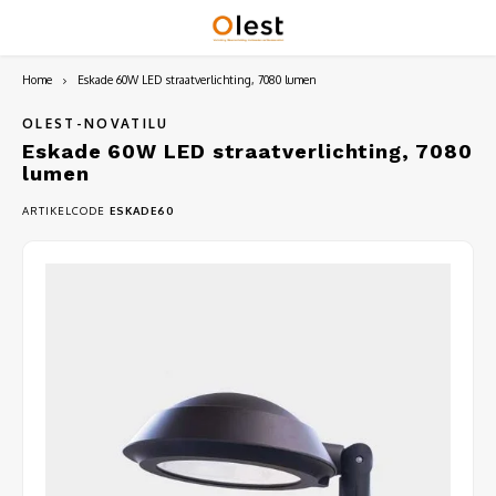
Home
Eskade 60W LED straatverlichting, 7080 lumen
Hoofdmenu / lichtzuilen-kolommen
Hoofdmenu / straatverlichting
Hoofdmenu / straatmeubilair
Hoofdmenu / lichtmasten
Hoofdmenu / projectoren
Hoofdmenu / 
Hoofdmenu / 
Lichtzuilen-kolommen
Straatverlichting
Straatmeubilair
Lichtmasten
Projectoren
OLEST-NOVATILU
Eskade 60W LED straatverlichting, 7080
lumen
Koffermodel straatverlichting
Apolo projector serie
Tomsk serie
Aluminium conische lichtmasten
Park-buitenbanken
Milan 
Berna 
Berna 
ARTIKELCODE
ESKADE60
Paaltop straatverlichting
Milan projector serie
Tomsk mini lantaarn serie
Aluminium cilindrische verjong lichtmasten
Afvalbakken
Gladio
Citize
Eskad
Pendel-Overspanningsarmaturen
Havasu projector serie
Allway serie
Aluminium conische lichtmasten met voetplaat
Afzetpalen
Eskade
Tubo 
Innova
Straatverlichting met sensor/DIM
Della HP projector serie
Bolway serie
Aluminium conische lichtmasten met uithouder
Bloembakken
Berna 
Citta 
Planet
Solar straatverlichting
Boveway serie
Aluminium cilindrische verjong lichtmasten met
Fietsenrekken-nietjes
Innova
Curvo 
uithouder
Eleway serie
Picknicktafels
Icona 
Eskade
Verzinkte conische lichtmasten