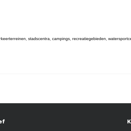
rkeerterreinen, stadscentra, campings, recreatiegebieden, watersportc
ef
K