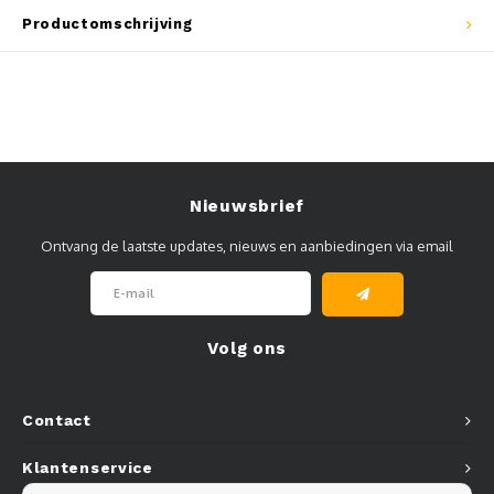
Productomschrijving
Muursteunen-wand uithouders
Aluminium rechte WIFI mast met kantelbare voetplaat
Nieuwsbrief
Ontvang de laatste updates, nieuws en aanbiedingen via email
Volg ons
Contact
Klantenservice