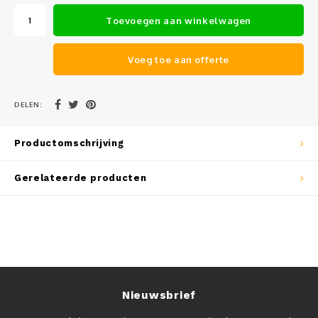
Muursteunen-wand uithouders
Toevoegen aan winkelwagen
Aluminium rechte WIFI mast met kantelbare voetplaat
Voeg toe aan offerte
DELEN:
Productomschrijving
Gerelateerde producten
Nieuwsbrief