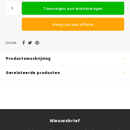
Muursteunen-wand uithouders
Toevoegen aan winkelwagen
Aluminium rechte WIFI mast met kantelbare voetplaat
Voeg toe aan offerte
DELEN:
Productomschrijving
Gerelateerde producten
Nieuwsbrief