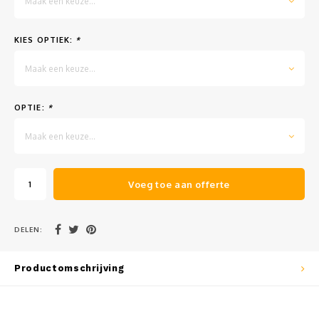
Maak een keuze...
Muursteunen-wand uithouders
KIES OPTIEK:
*
Aluminium rechte WIFI mast met kantelbare voetplaat
Maak een keuze...
OPTIE:
*
Maak een keuze...
Voeg toe aan offerte
DELEN:
Productomschrijving