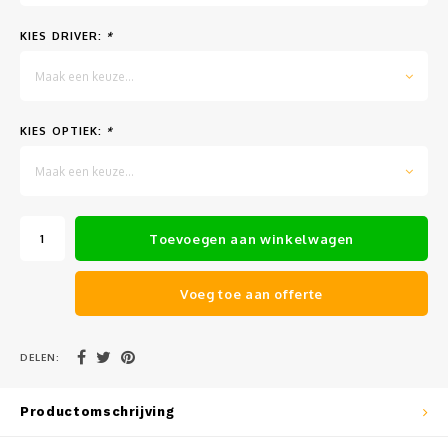
Muursteunen-wand uithouders
KIES DRIVER:
*
Aluminium rechte WIFI mast met kantelbare voetplaat
Maak een keuze...
KIES OPTIEK:
*
Maak een keuze...
Toevoegen aan winkelwagen
Voeg toe aan offerte
DELEN:
Productomschrijving